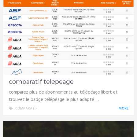
comparatif telepeage
comparez plus de abonnements au télépéage libert et
trouvez le badge télépéage le plus adapté …
COMPARATIF
MORE