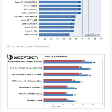
Vu sur overclockingmadeinfrance.com