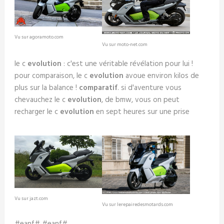
Vu sur agoramoto.com
Vu sur moto-net.com
le c
evolution
: c'est une véritable révélation pour lui !
pour comparaison, le c
evolution
avoue environ kilos de
plus sur la balance !
comparatif
. si d'aventure vous
chevauchez le c
evolution
, de bmw, vous on peut
recharger le c
evolution
en sept heures sur une prise
Vu sur jazt.com
Vu sur lerepairedesmotards.com
#eanf# #eanf#