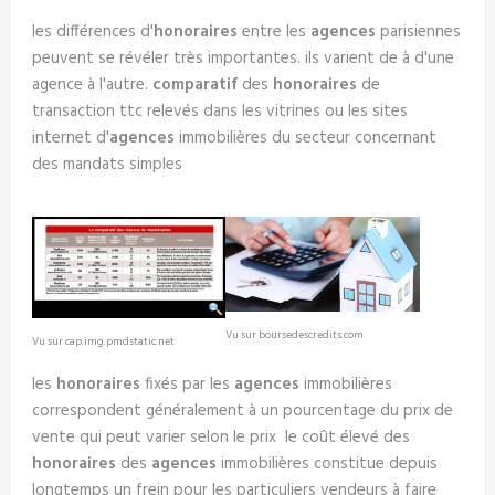
les différences d'
honoraires
entre les
agences
parisiennes
peuvent se révéler très importantes. ils varient de à d'une
agence à l'autre.
comparatif
des
honoraires
de
transaction ttc relevés dans les vitrines ou les sites
internet d'
agences
immobilières du secteur concernant
des mandats simples
Vu sur boursedescredits.com
Vu sur cap.img.pmdstatic.net
les
honoraires
fixés par les
agences
immobilières
correspondent généralement à un pourcentage du prix de
vente qui peut varier selon le prix le coût élevé des
honoraires
des
agences
immobilières constitue depuis
longtemps un frein pour les particuliers vendeurs à faire