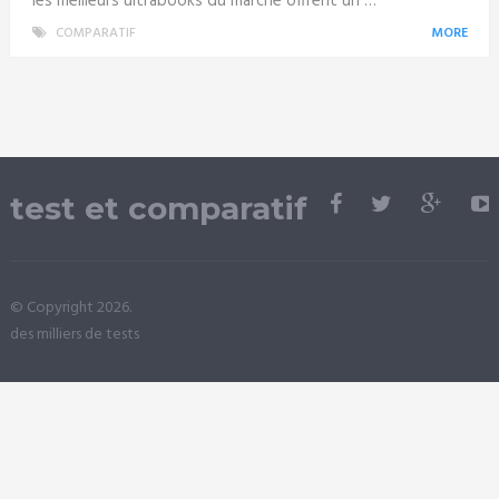
les meilleurs ultrabooks du marché offrent un …
COMPARATIF
MORE
test et comparatif
© Copyright 2026.
des milliers de tests