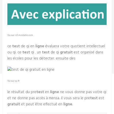
Vu sur is1.mzstatic.com
ce
test
de qi en
ligne
évaluera votre quotient intellectuel
ou qi. ce
test
qi . un
test
de qi
gratuit
est organisé dans
les écoles pour les détecter. ensuite des
Vu sur qi.fr
le résultat du pre
test
en
ligne
ne vous donne pas votre qi
et ne donne pas accès à mensa. il vous sera le pre
test
est
gratuit
et peut être effectué en
ligne
.