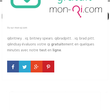
Vu sur mon-qi.com
qibritney. . iq. britney spears. qibradpitt. . iq. brad pitt.
qilindsay évaluons votre qi
gratuit
ement en quelques
minutes avec notre
test
en
ligne
.