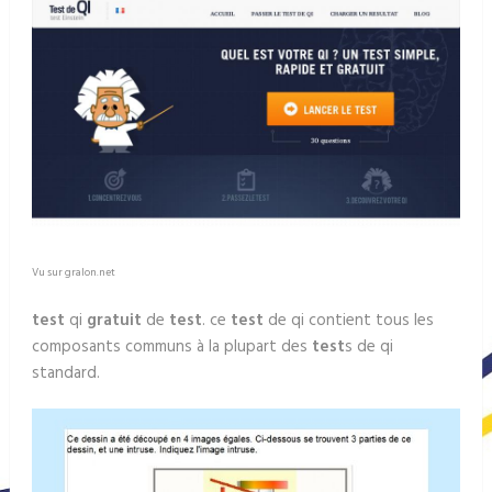
Vu sur gralon.net
test
qi
gratuit
de
test
. ce
test
de qi contient tous les
composants communs à la plupart des
test
s de qi
standard.