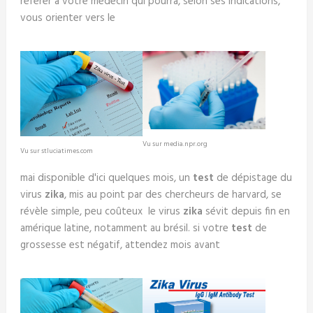
référer à votre médecin qui pourra, selon ses indications,
vous orienter vers le
Vu sur media.npr.org
Vu sur stluciatimes.com
mai disponible d'ici quelques mois, un
test
de dépistage du
virus
zika
, mis au point par des chercheurs de harvard, se
révèle simple, peu coûteux le virus
zika
sévit depuis fin en
amérique latine, notamment au brésil. si votre
test
de
grossesse est négatif, attendez mois avant