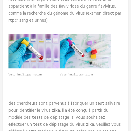
appartient à la famille des flaviviridae du genre flavivirus,
comme la recherche du génome du virus (examen direct par
rtpcr sang et urines).
Vu sur img2.topsante.com
Vu sur img2.topsante.com
des chercheurs sont parvenus à fabriquer un
test
salivaire
pour identifier le virus
zika
. il a été conçu à partir du
modèle des
test
s de dépistage si vous souhaitez
effectuer un
test
de dépistage du virus
zika
, veuillez vous