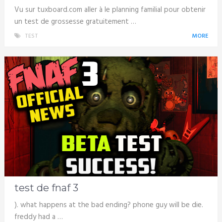
Vu sur tuxboard.com aller à le planning familial pour obtenir
un test de grossesse gratuitement …
TEST
MORE
test de fnaf 3
). what happens at the bad ending? phone guy will be die.
freddy had a …