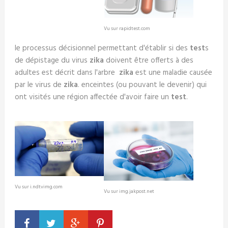
Vu sur rapidtest.com
le processus décisionnel permettant d'établir si des
test
s
de dépistage du virus
zika
doivent être offerts à des
adultes est décrit dans l'arbre
zika
est une maladie causée
par le virus de
zika
. enceintes (ou pouvant le devenir) qui
ont visités une région affectée d'avoir faire un
test
.
Vu sur i.ndtvimg.com
Vu sur img.jakpost.net